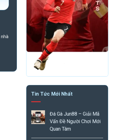
 nhà
Tin Tức Mới Nhất
Đá Gà Jun88 – Giải Mã
Vấn Đề Người Chơi Mới
Quan Tâm