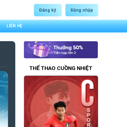
Đăng ký
Đăng nhập
I
LIÊN HỆ
THỂ THAO CUỒNG NHIỆT