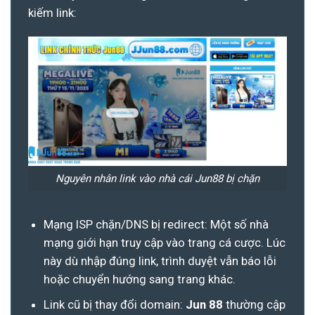
kiếm link:
Nguyên nhân link vào nhà cái Jun88 bị chặn
Mạng ISP chặn/DNS bị redirect: Một số nhà
mạng giới hạn truy cập vào trang cá cược. Lúc
này dù nhập đúng link, trình duyệt vẫn báo lỗi
hoặc chuyển hướng sang trang khác.
Link cũ bị thay đổi domain:
Jun 88
thường cập