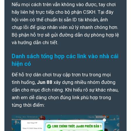
Nếu mọi cách trên vẫn không vào được, tay chơi
hãy liên hệ trực tiếp cho bộ phận CSKH. Tại đây
hội viên có thể chuẩn bị sẵn ID tài khoản, ảnh
chụp lỗi để giúp nhân viên xử lý nhanh chóng hơn.
Bộ phận hỗ trợ sẽ gửi đường dẫn dự phòng hợp lệ
và hướng dẫn chi tiết.
Danh sách tổng hợp các link vào nhà cái
hiện có
Để hỗ trợ dân chơi truy cập trơn tru trong mọi
tình huống,
Jun 88
xây dựng nhiều nhóm đường
dẫn cho mục đích riêng. Khi hiểu rõ sự khác nhau,
anh em dễ dàng chọn đúng link phù hợp trong
từng thời điểm: