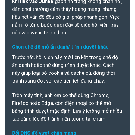
Khi
link vào Jun88
gặp tình trạng không phản hồi,
dân chơi thường cảm thấy hoang mang, nhưng
hầu hết vấn đề đều có giải pháp nhanh gọn. Việc
nắm rõ từng bước dưới đây sẽ giúp hội viên truy
cập vào website ổn định:
Chọn chế độ mở ẩn danh/ trình duyệt khác
Trước hết, hội viên hãy mở liên kết trong chế độ
ẩn danh hoặc thử dùng trình duyệt khác. Cách
này giúp loại bỏ cookie và cache cũ, đồng thời
tránh xung đột với các tiện ích đang chạy.
Trên máy tính, anh em có thể dùng Chrome,
Firefox hoặc Edge, còn điện thoại có thể mở
bằng trình duyệt mặc định. Lưu ý không mở nhiều
tab cùng lúc để tránh hiện tượng tải chậm.
Đổi DNS để vượt chặn mạng