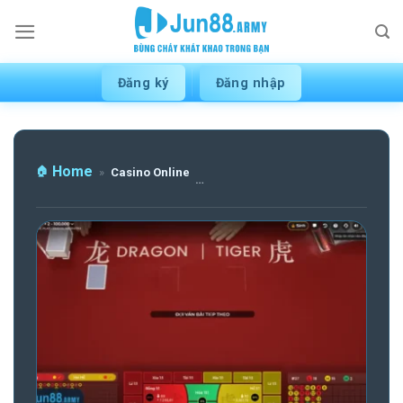
Bỏ
qua
nội
dung
Đăng ký
Đăng nhập
Home
»
Casino Online