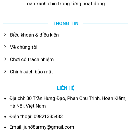
toàn xanh chín trong từng hoạt động.
THÔNG TIN
Điều khoản & điều kiện
Về chúng tôi
Chơi có trách nhiệm
Chính sách bảo mật
LIÊN HỆ
Địa chỉ: 30 Trần Hưng Đạo, Phan Chu Trinh, Hoàn Kiếm,
Hà Nội, Việt Nam
Điện thoại:
09821335433
Email:
jun88army@gmail.com