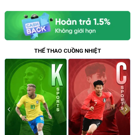
THỂ THAO CUỒNG NHIỆT