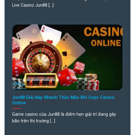
Live Casino Jun88 [...]
Jun88 Giải Đáp Nhanh Thắc Mắc Khi Cược Casino
Online
Game casino của Jun88 là điểm hẹn giải trí đang gây
bão trên thị trường [...]