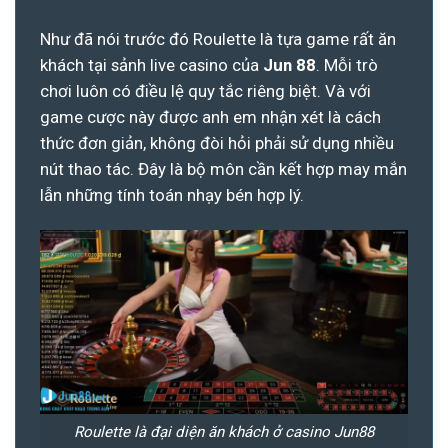
Như đã nói trước đó Roulette là tựa game rất ăn
khách tại sảnh live casino của
Jun 88
. Mỗi trò
chơi luôn có điều lệ quy tắc riêng biệt. Và với
game cược này được anh em nhận xét là cách
thức đơn giản, không đòi hỏi phải sử dụng nhiều
nút thao tác. Đây là bộ môn cần kết hợp may mắn
lẫn những tính toán nhạy bén hợp lý.
Roulette là đại diện ăn khách ở casino Jun88