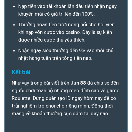
Nạp tiền vào tài khoản lần đầu tiên nhận ngay
khuyến mãi có giá trị lên đến 100%.
Thưởng hoàn tiền tươi nóng hổi cho hội viên
khi nạp vốn cược vào casino. Đây là sự kiện
được nhiều cược thủ yêu thích.
Nhận ngay siêu thưởng đến 9% vào mỗi chủ
nhật hàng tuần trên tổng tiền nạp.
Kết bài
Như vậy trong bài viết trên
Jun 88
đã chia sẻ đến
người chơi toàn bộ những mẹo đỉnh cao về game
Roulette. Đừng quên tạo ID ngay hôm nay để có
trải nghiệm trò chơi cho riêng mình. Đồng thời
mang về khoản thưởng cực đậm tại đây nào.