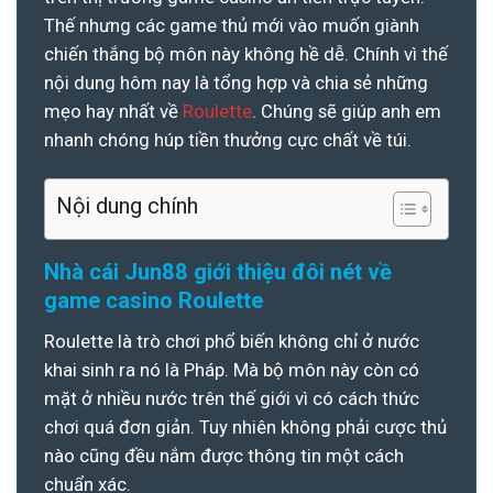
Thế nhưng các game thủ mới vào muốn giành
chiến thắng bộ môn này không hề dễ. Chính vì thế
nội dung hôm nay là tổng hợp và chia sẻ những
mẹo hay nhất về
Roulette
. Chúng sẽ giúp anh em
nhanh chóng húp tiền thưởng cực chất về túi.
Nội dung chính
Nhà cái Jun88 giới thiệu đôi nét về
game casino Roulette
Roulette là trò chơi phổ biến không chỉ ở nước
khai sinh ra nó là Pháp. Mà bộ môn này còn có
mặt ở nhiều nước trên thế giới vì có cách thức
chơi quá đơn giản. Tuy nhiên không phải cược thủ
nào cũng đều nắm được thông tin một cách
chuẩn xác.