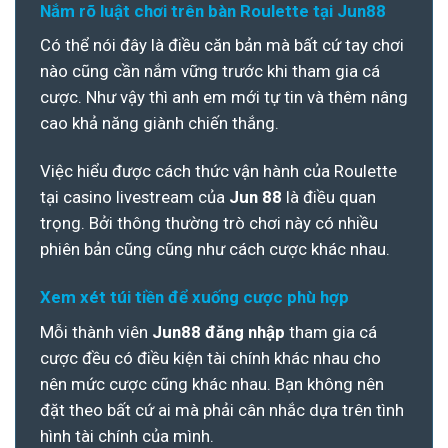
Nắm rõ luật chơi trên bàn Roulette tại Jun88
Có thể nói đây là điều căn bản mà bất cứ tay chơi
nào cũng cần nắm vững trước khi tham gia cá
cược. Như vậy thì anh em mới tự tin và thêm nâng
cao khả năng giành chiến thắng.
Việc hiểu được cách thức vận hành của Roulette
tại casino livestream của
Jun 88
là điều quan
trọng. Bởi thông thường trò chơi này có nhiều
phiên bản cũng cũng như cách cược khác nhau.
Xem xét túi tiền để xuống cược phù hợp
Mỗi thành viên
Jun88
đăng nhập
tham gia cá
cược đều có điều kiện tài chính khác nhau cho
nên mức cược cũng khác nhau. Bạn không nên
đặt theo bất cứ ai mà phải cân nhắc dựa trên tình
hình tài chính của mình.